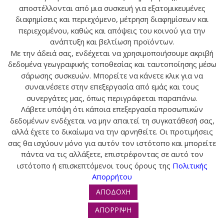
αποστέλλονται από μια συσκευή για εξατομικευμένες
διαφημίσεις και περιεχόμενο, μέτρηση διαφημίσεων και
περιεχομένου, καθώς και απόψεις του κοινού για την
ανάπτυξη και βελτίωση προϊόντων.
Με την άδειά σας, ενδέχεται να χρησιμοποιήσουμε ακριβή
Ο ΛΟΓΑΡΙΑΣΜΟΣ ΜΟΥ
δεδομένα γεωγραφικής τοποθεσίας και ταυτοποίησης μέσω
σάρωσης συσκευών. Μπορείτε να κάνετε κλικ για να
ΕΠΙΚΟΙΝΩΝΙΑ
συναινέσετε στην επεξεργασία από εμάς και τους
συνεργάτες μας, όπως περιγράφεται παραπάνω.
Λάβετε υπόψη ότι κάποια επεξεργασία προσωπικών
ΠΛΗΡΟΦΟΡΙΕΣ
δεδομένων ενδέχεται να μην απαιτεί τη συγκατάθεσή σας,
αλλά έχετε το δικαίωμα να την αρνηθείτε. Οι προτιμήσεις
σας θα ισχύουν μόνο για αυτόν τον ιστότοπο και μπορείτε
πάντα να τις αλλάξετε, επιστρέφοντας σε αυτό τον
© 2024 tropos-zois.gr All Rights Reserved
ιστότοπο ή επισκεπτόμενοι τους όρους της
Πολιτικής
Απορρήτου
ΑΠΟΔΟΧΗ
ΑΠΟΡΡΙΨΗ