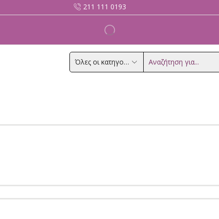
211 111 0193
Search
input