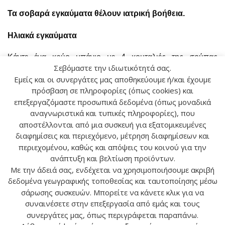
Τα σοβαρά εγκαύματα θέλουν ιατρική βοήθεια.
Ηλιακά εγκαύματα
Κάντε ένα κρύο μπάνιο με 4 κουταλιές της σούπας
Σεβόμαστε την ιδιωτικότητά σας.
μηλόξυδου και μέχρι 10 σταγόνες Λεβάντας είναι μια πολύ
Εμείς και οι συνεργάτες μας αποθηκεύουμε ή/και έχουμε
καλή επιλογή. Κατόπιν τοποθετήστε ένα λάδι, κρέμα ή
πρόσβαση σε πληροφορίες (όπως cookies) και
αλοιφή (Κεφάλαιο 5) που να περιέχει σιτέλαιο ή/και κάποιο
επεξεργαζόμαστε προσωπικά δεδομένα (όπως μοναδικά
από τα κατάλληλα αιθέρια έλαια. Για κάποιες ιδιαίτερα
αναγνωριστικά και τυπικές πληροφορίες), που
ερεθισμένες πανάδες, είναι λιγότερο επώδυνο να αλείψετε
αποστέλλονται από μια συσκευή για εξατομικευμένες
το λάδι για μασάζ με μια μικρή βούρτσα με μαλακή τρίχα.
διαφημίσεις και περιεχόμενο, μέτρηση διαφημίσεων και
περιεχομένου, καθώς και απόψεις του κοινού για την
Κατάλληλα αιθέρια έλαια:
Χαμομήλι, Ευκάλυπτος,
ανάπτυξη και βελτίωση προϊόντων.
Γεράνιο, Λεβάντα, Δενδρολίβανο, Τσαγιόδεντρο.
Με την άδειά σας, ενδέχεται να χρησιμοποιήσουμε ακριβή
δεδομένα γεωγραφικής τοποθεσίας και ταυτοποίησης μέσω
σάρωσης συσκευών. Μπορείτε να κάνετε κλικ για να
συναινέσετε στην επεξεργασία από εμάς και τους
συνεργάτες μας, όπως περιγράφεται παραπάνω.