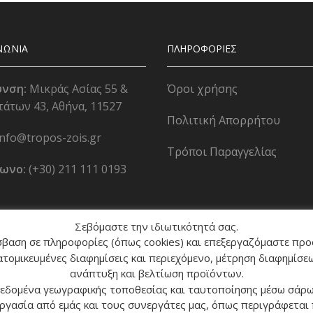
ΝΩΝΙΑ
ΠΛΗΡΟΦΟΡΙΕΣ
υνση:
Μικράς Ασίας 55 &
Όροι χρήσης
άτων 43, Αθήνα, 11527
Πολιτική Απορρήτου
info@tropos-zois.gr
Τρόποι Παραγγελίας
ωνο:
(+30) 211 111 0193
Σεβόμαστε την ιδιωτικότητά σας.
όσβαση σε πληροφορίες (όπως cookies) και επεξεργαζόμαστε πρ
τομικευμένες διαφημίσεις και περιεχόμενο, μέτρηση διαφημίσεω
ανάπτυξη και βελτίωση προϊόντων.
δεδομένα γεωγραφικής τοποθεσίας και ταυτοποίησης μέσω σάρω
εργασία από εμάς και τους συνεργάτες μας, όπως περιγράφεται