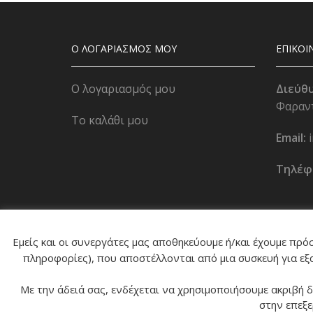
Ο ΛΟΓΑΡΙΑΣΜΟΣ ΜΟΥ
ΕΠΙΚΟΙ
Ο λογαριασμός μου
Διεύθ
Φαραντ
Το καλάθι μου
Email:
Τηλέφ
© 2024 tropos-zois.gr All Rights Reserved
Εμείς και οι συνεργάτες μας αποθηκεύουμε ή/και έχουμε πρ
πληροφορίες), που αποστέλλονται από μια συσκευή για εξα
Με την άδειά σας, ενδέχεται να χρησιμοποιήσουμε ακριβή 
στην επεξ