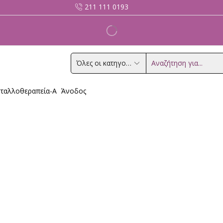
211 111 0193
Search
input
ταλλοθεραπεία-Α
Άνοδος