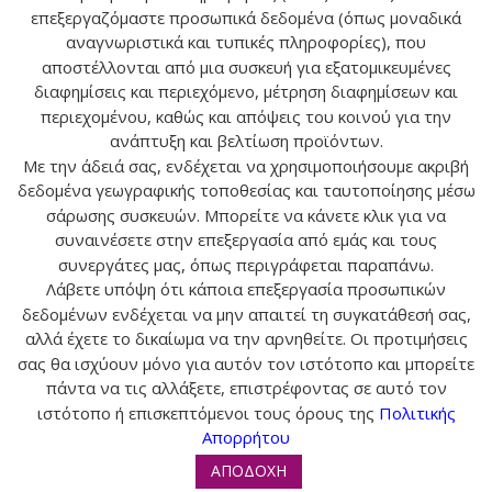
επεξεργαζόμαστε προσωπικά δεδομένα (όπως μοναδικά
αναγνωριστικά και τυπικές πληροφορίες), που
αποστέλλονται από μια συσκευή για εξατομικευμένες
Αναζήτηση
διαφημίσεις και περιεχόμενο, μέτρηση διαφημίσεων και
περιεχομένου, καθώς και απόψεις του κοινού για την
ανάπτυξη και βελτίωση προϊόντων.
ΑΝΑΖ
Με την άδειά σας, ενδέχεται να χρησιμοποιήσουμε ακριβή
δεδομένα γεωγραφικής τοποθεσίας και ταυτοποίησης μέσω
σάρωσης συσκευών. Μπορείτε να κάνετε κλικ για να
συναινέσετε στην επεξεργασία από εμάς και τους
συνεργάτες μας, όπως περιγράφεται παραπάνω.
Λάβετε υπόψη ότι κάποια επεξεργασία προσωπικών
Ο ΛΟΓΑΡΙΑΣΜΟΣ ΜΟΥ
δεδομένων ενδέχεται να μην απαιτεί τη συγκατάθεσή σας,
αλλά έχετε το δικαίωμα να την αρνηθείτε. Οι προτιμήσεις
ΕΠΙΚΟΙΝΩΝΙΑ
σας θα ισχύουν μόνο για αυτόν τον ιστότοπο και μπορείτε
πάντα να τις αλλάξετε, επιστρέφοντας σε αυτό τον
ΠΛΗΡΟΦΟΡΙΕΣ
ιστότοπο ή επισκεπτόμενοι τους όρους της
Πολιτικής
Απορρήτου
ΑΠΟΔΟΧΗ