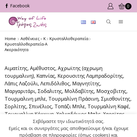
0
Home
Ασθένειες – Κ
Κρυσταλλοθεραπεία
Κρυσταλλοθεραπεία-Α
Ακεραιότητα
Αιματίτης, Αμέθυστος, Αχρωϊτης (αχρωμη
τουρμαλινη), Καπνίας, Κερουσιτης Λαμπραδορίτης,
Λάπις Λαζούλι, Λεπιδόλιθος, Μαγνητίτης,
Μαργαριτάρι, Σοδαλιτης, Μολδαβίτης, Μοσχοβιτης,
Τουρμαλινη μπλε, Τουρμαλίνη Πράσινη, Σμισθονίτης,
Σορλίτης, Σπινέλιος, Τοπάζι Μπλε, Τουρμαλίνη Καφέ,
Τουρμαλίνη Κόκκινη, Χαλκηδόνιος Μπλε, Χαροϊτης,
Σεβόμαστε την ιδιωτικότητά σας.
Χρυσοβήρυλλος, Χρυσοπράσιος.
Εμείς και οι συνεργάτες μας αποθηκεύουμε ή/και έχουμε
πρόσβαση σε πληροφορίες (όπως cookies) και