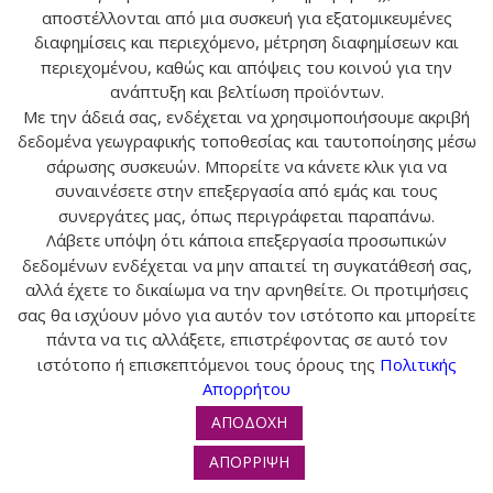
αποστέλλονται από μια συσκευή για εξατομικευμένες
διαφημίσεις και περιεχόμενο, μέτρηση διαφημίσεων και
Ο ΛΟΓΑΡΙΑΣΜΟΣ ΜΟΥ
περιεχομένου, καθώς και απόψεις του κοινού για την
ανάπτυξη και βελτίωση προϊόντων.
ΕΠΙΚΟΙΝΩΝΙΑ
Με την άδειά σας, ενδέχεται να χρησιμοποιήσουμε ακριβή
δεδομένα γεωγραφικής τοποθεσίας και ταυτοποίησης μέσω
ΠΛΗΡΟΦΟΡΙΕΣ
σάρωσης συσκευών. Μπορείτε να κάνετε κλικ για να
συναινέσετε στην επεξεργασία από εμάς και τους
συνεργάτες μας, όπως περιγράφεται παραπάνω.
Λάβετε υπόψη ότι κάποια επεξεργασία προσωπικών
δεδομένων ενδέχεται να μην απαιτεί τη συγκατάθεσή σας,
© 2024 tropos-zois.gr All Rights Reserved
αλλά έχετε το δικαίωμα να την αρνηθείτε. Οι προτιμήσεις
σας θα ισχύουν μόνο για αυτόν τον ιστότοπο και μπορείτε
πάντα να τις αλλάξετε, επιστρέφοντας σε αυτό τον
ιστότοπο ή επισκεπτόμενοι τους όρους της
Πολιτικής
Απορρήτου
ΑΠΟΔΟΧΗ
ΑΠΟΡΡΙΨΗ