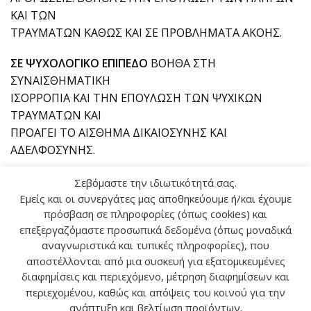
ΚΑΙ ΤΩΝ
ΤΡΑΥΜΑΤΩΝ ΚΑΘΩΣ ΚΑΙ ΣΕ ΠΡΟΒΛΗΜΑΤΑ ΑΚΟΗΣ.
ΣΕ ΨΥΧΟΛΟΓΙΚΟ ΕΠΙΠΕΔΟ
ΒΟΗΘΑ ΣΤΗ
ΣΥΝΑΙΣΘΗΜΑΤΙΚΗ
ΙΣΟΡΡΟΠΙΑ ΚΑΙ ΤΗΝ ΕΠΟΥΛΩΣΗ ΤΩΝ ΨΥΧΙΚΩΝ
ΤΡΑΥΜΑΤΩΝ ΚΑΙ
ΠΡΟΑΓΕΙ ΤΟ ΑΙΣΘΗΜΑ ΔΙΚΑΙΟΣΥΝΗΣ ΚΑΙ
ΑΔΕΛΦΟΣΥΝΗΣ.
ΣΕ ΝΟΗΤΙΚΟ ΕΠΙΠΕΔΟ
ΔΙΩΧΝΕΙ ΤΗ ΣΥΓΧΥΣΗ ΚΑΙ
Σεβόμαστε την ιδιωτικότητά σας.
ΒΟΗΘΑ ΝΑ ΔΟΥΜΕ
Εμείς και οι συνεργάτες μας αποθηκεύουμε ή/και έχουμε
πρόσβαση σε πληροφορίες (όπως cookies) και
ΤΑ ΠΡΑΓΜΑΤΑ ΠΙΟ ΞΕΚΑΘΑΡΑ.
επεξεργαζόμαστε προσωπικά δεδομένα (όπως μοναδικά
αναγνωριστικά και τυπικές πληροφορίες), που
αποστέλλονται από μια συσκευή για εξατομικευμένες
Αναζήτηση
διαφημίσεις και περιεχόμενο, μέτρηση διαφημίσεων και
περιεχομένου, καθώς και απόψεις του κοινού για την
ανάπτυξη και βελτίωση προϊόντων.
ΑΝΑΖ