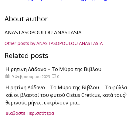
About author
ANASTASOPOULOU ANASTASIA
Other posts by ANASTASOPOULOU ANASTASIA
Related posts
Η ρητίνη Λάδανο – Το Μύρο της Βίβλου
9 Φεβρουαρίου 2023
0
Η ρητίνη Λάδανο – Το Μύρο της Βίβλου Τα φύλλα
και οι βλαστοί του φυτού Cistus Creticus, κατά τους
θερινούς μήνες, εκκρίνουν μια...
Διαβάστε Περισσότερα