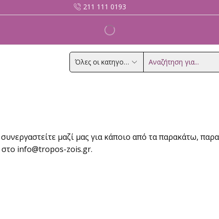
211 111 0193
Search
input
α συνεργαστείτε μαζί μας για κάποιο από τα παρακάτω, πα
 στο info@tropos-zois.gr.