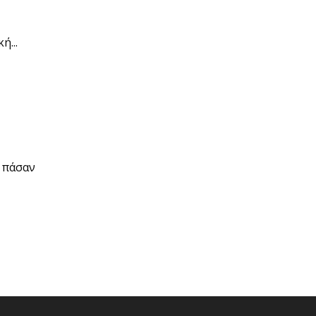
ή...
α πάσαν