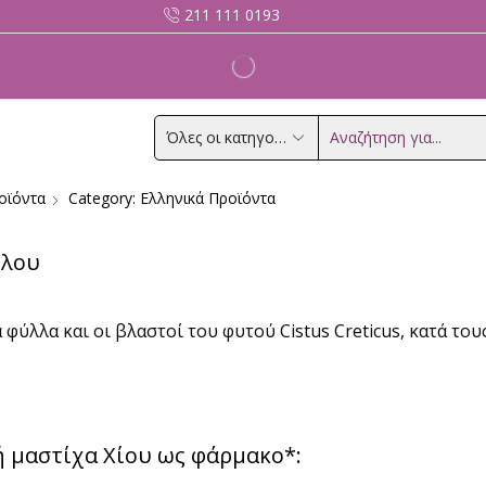
211 111 0193
Search
input
οϊόντα
Category: Ελληνικά Προϊόντα
βλου
λλα και οι βλαστοί του φυτού Cistus Creticus, κατά του
ή μαστίχα Χίου ως φάρμακο*: