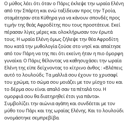
Ο μύθος λέει ότι όταν ο Πάρις έκλεψε την ωραία Ελένη
από την Σπάρτη και ενώ ταξίδευαν προς την Τροία,
σταμάτησαν στα Κύθηρα για να κάνουν σπονδές προς
τιμήν της θεάς Αφροδίτης που τους προστάτευε. Εκεί
πέρασαν λίγες μέρες και ολοκλήρωσαν τον έρωτά
τους. Η ωραία Ελένη όμως ζήλεψε την θέα Αφροδίτη
που κατά την μυθολογία ζούσε στο νησί και απαίτησε
από τον Πάρη να της πει ότι εκείνη ήταν η πιο όμορφη
γυναίκα. Ο Πάρις θέλοντας να καθησυχάσει την ωραία
Ελένη της είπε δείχνοντας το κίτρινο άνθος : «Βλέπεις
αυτό το λουλούδι; Τα μαλλιά σου έχουν το χρυσαφί
του χρώμα, το σώμα σου μοιάζει με τον μίσχο του και
το δέρμα σου είναι απαλό σαν τα πέταλά του. Η
ομορφιά σου θα διατηρηθεί έτσι για πάντα».
Συμβολίζει την αιώνια αγάπη και συνδέεται με τον
μύθο του Πάρι και της ωραίας Ελένης. Και το λουλούδι
ονομάστηκε σεμπρεβίβα.