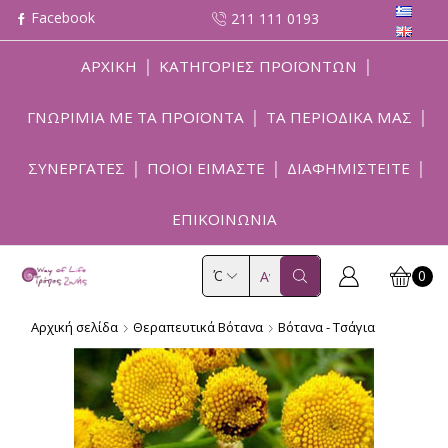
211 111 0193
ΑΡΧΙΚΗ
ΚΑΤΗΓΟΡΙΕΣ ΠΡΟΪΟΝΤΩΝ
ΓΝΩΡΙΜΙΑ ΜΕ ΤΑ ΠΡΟΪΟΝΤΑ
ΤΑ ΠΕΡΙΟΔΙΚΑ ΜΑΣ
ΣΥΝΕΡΓΑΤΕΣ
ΠΟΙΟΙ ΕΙΜΑΣΤΕ
ΔΙΑΦΗΜΙΣΤΕΙΤΕ
ΕΠΙΚΟΙΝΩΝΙΑ
0
Search
input
Αρχική σελίδα
Θεραπευτικά Βότανα
Βότανα - Τσάγια