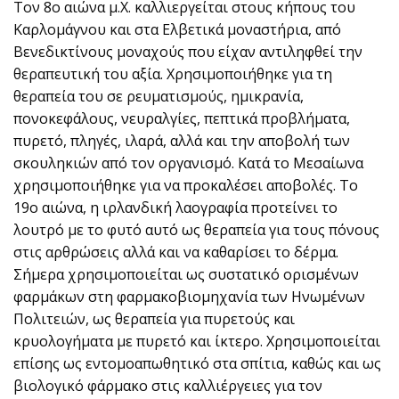
Τον 8ο αιώνα μ.Χ. καλλιεργείται στους κήπους του
Καρλομάγνου και στα Ελβετικά μοναστήρια, από
Βενεδικτίνους μοναχούς που είχαν αντιληφθεί την
θεραπευτική του αξία. Χρησιμοποιήθηκε για τη
θεραπεία του σε ρευματισμούς, ημικρανία,
πονοκεφάλους, νευραλγίες, πεπτικά προβλήματα,
πυρετό, πληγές, ιλαρά, αλλά και την αποβολή των
σκουληκιών από τον οργανισμό. Κατά το Μεσαίωνα
χρησιμοποιήθηκε για να προκαλέσει αποβολές. Το
19ο αιώνα, η ιρλανδική λαογραφία προτείνει το
λουτρό με το φυτό αυτό ως θεραπεία για τους πόνους
στις αρθρώσεις αλλά και να καθαρίσει το δέρμα.
Σήμερα χρησιμοποιείται ως συστατικό ορισμένων
φαρμάκων στη φαρμακοβιομηχανία των Ηνωμένων
Πολιτειών, ως θεραπεία για πυρετούς και
κρυολογήματα με πυρετό και ίκτερο. Χρησιμοποιείται
επίσης ως εντομοαπωθητικό στα σπίτια, καθώς και ως
βιολογικό φάρμακο στις καλλιέργειες για τον