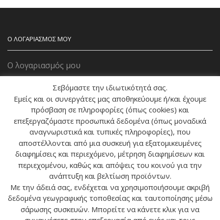
Ο ΛΟΓΑΡΙΑΣΜΟΣ ΜΟΥ
Ο λογαριασμός μου
Το καλάθι μου
Σεβόμαστε την ιδιωτικότητά σας.
Εμείς και οι συνεργάτες μας αποθηκεύουμε ή/και έχουμε
πρόσβαση σε πληροφορίες (όπως cookies) και
ΕΠΙΚΟΙΝΩΝΙΑ
επεξεργαζόμαστε προσωπικά δεδομένα (όπως μοναδικά
αναγνωριστικά και τυπικές πληροφορίες), που
Διεύθυνση:
Μικράς Ασίας 55 &
αποστέλλονται από μια συσκευή για εξατομικευμένες
Φαραντάτων 43, Αθήνα, 11527
διαφημίσεις και περιεχόμενο, μέτρηση διαφημίσεων και
περιεχομένου, καθώς και απόψεις του κοινού για την
Email:
info@tropos-zois.gr
ανάπτυξη και βελτίωση προϊόντων.
Με την άδειά σας, ενδέχεται να χρησιμοποιήσουμε ακριβή
Τηλέφωνο:
(+30) 211 111 0193
δεδομένα γεωγραφικής τοποθεσίας και ταυτοποίησης μέσω
σάρωσης συσκευών. Μπορείτε να κάνετε κλικ για να