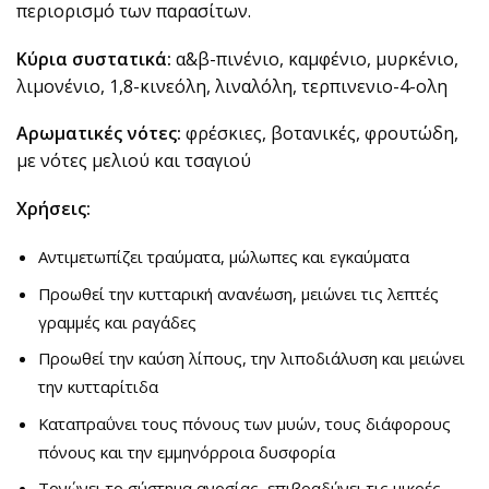
περιορισμό των παρασίτων.
Κύρια συστατικά:
α&β-πινένιο, καμφένιο, μυρκένιο,
λιμονένιο, 1,8-κινεόλη, λιναλόλη, τερπινενιο-4-ολη
Αρωματικές νότες:
φρέσκιες, βοτανικές, φρουτώδη,
με νότες μελιού και τσαγιού
Χρήσεις:
Αντιμετωπίζει τραύματα, μώλωπες και εγκαύματα
Προωθεί την κυτταρική ανανέωση, μειώνει τις λεπτές
γραμμές και ραγάδες
Προωθεί την καύση λίπους, την λιποδιάλυση και μειώνει
την κυτταρίτιδα
Καταπραΰνει τους πόνους των μυών, τους διάφορους
πόνους και την εμμηνόρροια δυσφορία
Τονώνει το σύστημα ανοσίας, επιβραδύνει τις μικρές