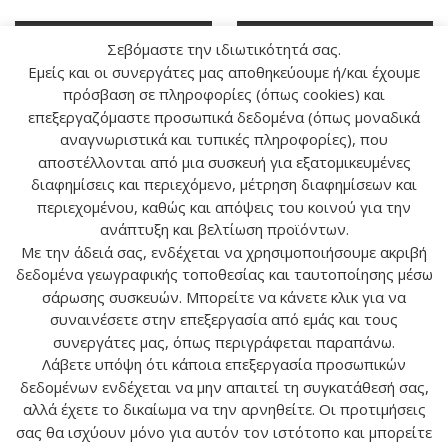
Σεβόμαστε την ιδιωτικότητά σας.
Εμείς και οι συνεργάτες μας αποθηκεύουμε ή/και έχουμε
πρόσβαση σε πληροφορίες (όπως cookies) και
επεξεργαζόμαστε προσωπικά δεδομένα (όπως μοναδικά
αναγνωριστικά και τυπικές πληροφορίες), που
αποστέλλονται από μια συσκευή για εξατομικευμένες
διαφημίσεις και περιεχόμενο, μέτρηση διαφημίσεων και
Αντικαταθλιπτική
Εντομοαπωθητική
περιεχομένου, καθώς και απόψεις του κοινού για την
Κηραλοιφή 100γρ
Κηραλοιφή 100γρ
ανάπτυξη και βελτίωση προϊόντων.
Με την άδειά σας, ενδέχεται να χρησιμοποιήσουμε ακριβή
δεδομένα γεωγραφικής τοποθεσίας και ταυτοποίησης μέσω
σάρωσης συσκευών. Μπορείτε να κάνετε κλικ για να
συναινέσετε στην επεξεργασία από εμάς και τους
συνεργάτες μας, όπως περιγράφεται παραπάνω.
Λάβετε υπόψη ότι κάποια επεξεργασία προσωπικών
Ο ΛΟΓΑΡΙΑΣΜΟΣ ΜΟΥ
δεδομένων ενδέχεται να μην απαιτεί τη συγκατάθεσή σας,
αλλά έχετε το δικαίωμα να την αρνηθείτε. Οι προτιμήσεις
ΕΠΙΚΟΙΝΩΝΙΑ
σας θα ισχύουν μόνο για αυτόν τον ιστότοπο και μπορείτε