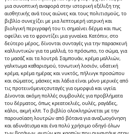
μια συνοπτική αναφορά στην ιστορική εξέλιξη της
αισθητικής ανά τους αιώνες και τους πολιτισμούς, το
βιβλίο συνεχίζει με μια λεπτομερή ιατρική και
βιολγική περιγραφή του τι σημαίνει δέρμα και πως
οφείλει να το φροντίζει μια γυναίκα. Κατόπιν, στο
δεύτερο μέρος, δίνονται συνταγές για την παρασκευή
καλλυντικών για τα μαλλιά, το πρόσωπο, το σώμα, για
το μασάζ και τα λουτρά. Σαμπουάν, κρέμα μαλλιών,
γαλκτωμα καθαρισμού, τονωτική λοσιόν, υδατική
κρέμα, κρέμα ημέρας και νυκτός, πήλινγκ προσώπου
και σώματος, μάσκες και λάδια είναι μόνο μερικές από
τις προτεινόμενεςσυταγές για ομορφιά και υγεία.
Δίνονται ακόμη πολλές συμβουλές για προβλήματα
του δέρματος, όπως κρεατοελιές, ουλές, ραγάδες,
κάλοι, ακμή κλπ. Το βιβλίο ολοκληρώνεται με την
παρουσίαση λουτρών από βότανα για αναζωογόνηση
και αδυνάτισμα και ένα πολύ χρήσιμο οδηγό όλων
των βοτάνων, φυτών και καρπών που συναντάμε στην