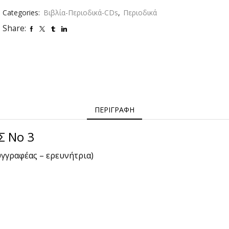
3
Categories:
Βιβλία-Περιοδικά-CDs
,
Περιοδικά
ποσότητα
Share:
ΠΕΡΙΓΡΑΦΗ
 Νο 3
υγγραφέας – ερευνήτρια)