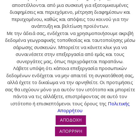
αποστέλλονται από μια συσκευή για εξατομικευμένες
διαφημίσεις και περιεχόμενο, μέτρηση διαφημίσεων και
ΑΝΑΖ
περιεχομένου, καθώς και απόψεις του κοινού για την
ανάπτυξη και βελτίωση προϊόντων.
Με την άδειά σας, ενδέχεται να χρησιμοποιήσουμε ακριβή
δεδομένα γεωγραφικής τοποθεσίας και ταυτοποίησης μέσω
σάρωσης συσκευών. Μπορείτε να κάνετε κλικ για να
συναινέσετε στην επεξεργασία από εμάς και τους
συνεργάτες μας, όπως περιγράφεται παραπάνω.
Ο ΛΟΓΑΡΙΑΣΜΟΣ ΜΟΥ
Λάβετε υπόψη ότι κάποια επεξεργασία προσωπικών
δεδομένων ενδέχεται να μην απαιτεί τη συγκατάθεσή σας,
ΕΠΙΚΟΙΝΩΝΙΑ
αλλά έχετε το δικαίωμα να την αρνηθείτε. Οι προτιμήσεις
σας θα ισχύουν μόνο για αυτόν τον ιστότοπο και μπορείτε
ΠΛΗΡΟΦΟΡΙΕΣ
πάντα να τις αλλάξετε, επιστρέφοντας σε αυτό τον
ιστότοπο ή επισκεπτόμενοι τους όρους της
Πολιτικής
Απορρήτου
ΑΠΟΔΟΧΗ
© 2024 tropos-zois.gr All Rights Reserved
ΑΠΟΡΡΙΨΗ