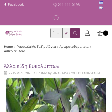
211 111 0193
0
Search
input
Home
Γνωριμία Με Τα Προϊόντα
Αρωματοθεραπεία
Αιθέρια Έλαια
Άλλα είδη Ευκαλύπτων
27 Ιουλίου 2020
/
Posted by
ANASTASOPOULOU ANASTASIA