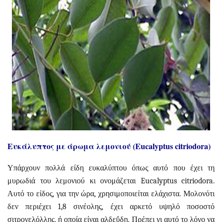
Ευκάλυπτος με άρωμα λεμονιού (Eucalyptus citriodora)
Υπάρχουν πολλά είδη ευκαλύπτου όπως αυτό που έχει τη
μυρωδιά του λεμονιού κι ονομάζεται Eucalyptus citriodora.
Αυτό το είδος, για την ώρα, χρησιμοποιείται ελάχιστα. Μολονότι
δεν περιέχει 1,8 σινέολης, έχει αρκετό υψηλό ποσοστό
σιτρονελόλλης, ή οποία είναι αλδεΰδη. Πρέπει γι αυτό το λόγο να