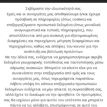
Το καλάθι μου
Σεβόμαστε την ιδιωτικότητά σας.
Εμείς και οι συνεργάτες μας αποθηκεύουμε ή/και έχουμε
πρόσβαση σε πληροφορίες (όπως cookies) και
ΕΠΙΚΟΙΝΩΝΙΑ
επεξεργαζόμαστε προσωπικά δεδομένα (όπως μοναδικά
αναγνωριστικά και τυπικές πληροφορίες), που
Διεύθυνση:
Μικράς Ασίας 55 &
αποστέλλονται από μια συσκευή για εξατομικευμένες
Φαραντάτων 43, Αθήνα, 11527
διαφημίσεις και περιεχόμενο, μέτρηση διαφημίσεων και
περιεχομένου, καθώς και απόψεις του κοινού για την
Email:
info@tropos-zois.gr
ανάπτυξη και βελτίωση προϊόντων.
Με την άδειά σας, ενδέχεται να χρησιμοποιήσουμε ακριβή
Τηλέφωνο:
(+30) 211 111 0193
δεδομένα γεωγραφικής τοποθεσίας και ταυτοποίησης μέσω
σάρωσης συσκευών. Μπορείτε να κάνετε κλικ για να
συναινέσετε στην επεξεργασία από εμάς και τους
ΠΛΗΡΟΦΟΡΙΕΣ
συνεργάτες μας, όπως περιγράφεται παραπάνω.
Λάβετε υπόψη ότι κάποια επεξεργασία προσωπικών
Όροι χρήσης
δεδομένων ενδέχεται να μην απαιτεί τη συγκατάθεσή σας,
αλλά έχετε το δικαίωμα να την αρνηθείτε. Οι προτιμήσεις
Πολιτική Απορρήτου
σας θα ισχύουν μόνο για αυτόν τον ιστότοπο και μπορείτε
πάντα να τις αλλάξετε, επιστρέφοντας σε αυτό τον