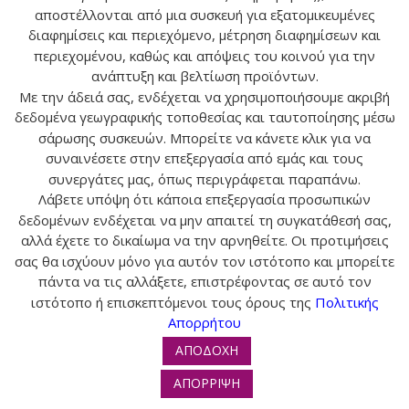
αποστέλλονται από μια συσκευή για εξατομικευμένες
ΣΕ ΣΩΜΑΤΙΚΟ ΕΠΙΠΕΔΟ ΘΕΩΡΕΙΤΑΙ ΑΠΟ ΤΙΣ ΙΣΧΥΡΕΣ
διαφημίσεις και περιεχόμενο, μέτρηση διαφημίσεων και
ΠΕΤΡΕΣ ΓΙΑ ΤΗΝ ΤΟΝΩΣΗ ΤΗΣ ΕΝΕΡΓΕΙΑΣ ΚΑΙ ΤΗΝ
περιεχομένου, καθώς και απόψεις του κοινού για την
ΑΠΟΚΑΤΑΣΤΑΣΗ ΤΩΝ ΜΠΛΟΚΑΡΙΣΜΑΤΩΝ. ΙΔΙΑΙΤΕΡΑ
ανάπτυξη και βελτίωση προϊόντων.
Η ΜΑΥΡΗ ΤΟΥΡΜΑΛΙΝΗ ΠΡΟΣΦΕΡΕΙ ΣΩΜΑΤΙΚΗ
Με την άδειά σας, ενδέχεται να χρησιμοποιήσουμε ακριβή
ΖΩΤΙΚΟΤΗΤΑ, ΕΝΩ Η ΚΟΚΚΙΝΗ ΤΟΥΡΜΑΛΙΝΗ-
δεδομένα γεωγραφικής τοποθεσίας και ταυτοποίησης μέσω
ΡΟΥΜΠΕΛΙΤΗΣ-ΕΙΝΑΙ ΕΥΕΡΓΕΤΙΚΗ ΓΙΑ ΤΗΝ ΚΑΡΔΙΑ,
σάρωσης συσκευών. Μπορείτε να κάνετε κλικ για να
ΤΟ ΠΕΠΤΙΚΟ ΣΥΣΤΗΜΑ,ΤΑ ΑΙΜΟΦΟΡΑ ΑΓΓΕΙΑ ΚΑΙ ΤΑ
συναινέσετε στην επεξεργασία από εμάς και τους
ΓΕΝΝΗΤΙΚΑ ΟΡΓΑΝΑ.
συνεργάτες μας, όπως περιγράφεται παραπάνω.
Λάβετε υπόψη ότι κάποια επεξεργασία προσωπικών
ΣΕ ΨΥΧΟΛΟΓΙΚΟ ΕΠΙΠΕΔΟ ΧΑΛΑΡΩΝΕΙ ΑΠΟ ΤΗΝ
δεδομένων ενδέχεται να μην απαιτεί τη συγκατάθεσή σας,
αλλά έχετε το δικαίωμα να την αρνηθείτε. Οι προτιμήσεις
ΕΝΤΑΣΗ ΚΑΙ ΤΟ ΣΤΡΕΣ,ΜΕΙΩΝΕΙ ΤΟ ΦΟΒΟ,ΑΥΞΑΝΕΙ
σας θα ισχύουν μόνο για αυτόν τον ιστότοπο και μπορείτε
ΤΗΝ ΑΥΤΟΠΕΠΟΙΘΗΣΗ ΚΑΙ ΒΟΗΘΑΕΙ ΣΤΗΝ
πάντα να τις αλλάξετε, επιστρέφοντας σε αυτό τον
ΚΑΤΑΝΟΗΣΗ ΤΟΥ ΕΑΥΤΟΥ ΜΑΣ ΚΑΙ ΤΩΝ
ιστότοπο ή επισκεπτόμενοι τους όρους της
Πολιτικής
ΑΛΛΩΝ.ΙΔΙΑΙΤΕΡΑ Η ΚΟΚΚΙΝΗ ΤΟΥΡΜΑΛΙΝΗ ΜΑΣ
Απορρήτου
ΚΑΝΕΙ ΠΙΟ ΕΞΩΣΤΡΕΦΕΙΣ ΚΑΙ ΚΟΙΝΩΝΙΚΟΥΣ.
ΑΠΟΔΟΧΗ
ΣΕ ΝΟΗΤΙΚΟ ΕΠΙΠΕΔΟ ΔΙΑΛΥΕΙ ΤΙΣ ΑΡΝΗΤΙΚΕΣ
ΑΠΟΡΡΙΨΗ
ΣΚΕΨΕΙΣ,ΦΕΡΝΕΙ ΕΜΠΝΕΥΣΗ ΚΑΙ