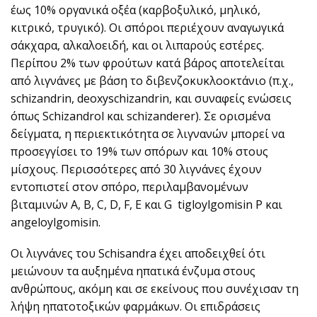
έως 10% οργανικά οξέα (καρβοξυλικό, μηλικό,
κιτρικό, τρυγικό). Οι σπόροι περιέχουν αναγωγικά
σάκχαρα, αλκαλοειδή, και οι λιπαρούς εστέρες.
Περίπου 2% των φρούτων κατά βάρος αποτελείται
από λιγνάνες με βάση το διβενζοκυκλοοκτάνιο (π.χ.,
schizandrin, deoxyschizandrin, και συναφείς ενώσεις
όπως Schizandrol και schizanderer). Σε ορισμένα
δείγματα, η περιεκτικότητα σε λιγνανών μπορεί να
προσεγγίσει το 19% των σπόρων και 10% στους
μίσχους. Περισσότερες από 30 λιγνάνες έχουν
εντοπιστεί στον σπόρο, περιλαμβανομένων
βιταμινών Α, Β, C, D, F, Ε και G tigloylgomisin P και
angeloylgomisin.
Οι λιγνάνες του Schisandra έχει αποδειχθεί ότι
μειώνουν τα αυξημένα ηπατικά ένζυμα στους
ανθρώπους, ακόμη και σε εκείνους που συνέχισαν τη
λήψη ηπατοτοξικών φαρμάκων. Οι επιδράσεις