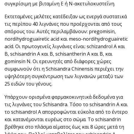
συγκρίσιμη με βιταμίνη Ε ή Ν-ακετυλοκυστεΐνη.
Εκτεταμένες μελέτες κατέδειξαν ως ενεργά συστατικά
τις περίπου 40 λιγνάνες που προέρχονται από τους
σπόρους του. Αυτές περιλαμβάνουν: pregomisin,
nordihydroguairetic acid και meso-nordihydroguairetic
acid. Οι πρωτογενείς λιγνάνες είναι: schizandrol Α και
Β, schisandrin Α και Β, schisantherin Α και Β, και
gominsin N. Οι ερευνητές από διάφορες χώρες
συμφωνούν ότι η Schisandra Chinensis περιέχει την
υψηλότερη συγκέντρωση των λιγνανών μεταξύ των
25 ειδών του γένους.
Υπάρχουν ορισμένα φαρμακοκινητικά δεδομένα για
τις λιγνάνες του Schisandra. Τόσο το schisandrin Α και
το schisandrol Α απορροφώνται εύκολα από το έντερο
και κατανέμονται ευρέως στο σώμα. Το schisandrin
βρέθηκε στο πλάσμα αίματος έως και 8 ώρες μετά τη