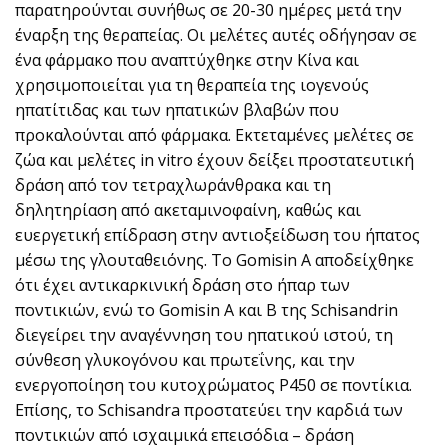
παρατηρούνται συνήθως σε 20-30 ημέρες μετά την
έναρξη της θεραπείας. Οι μελέτες αυτές οδήγησαν σε
ένα φάρμακο που αναπτύχθηκε στην Κίνα και
χρησιμοποιείται για τη θεραπεία της ιογενούς
ηπατίτιδας και των ηπατικών βλαβών που
προκαλούνται από φάρμακα. Εκτεταμένες μελέτες σε
ζώα και μελέτες in vitro έχουν δείξει προστατευτική
δράση από τον τετραχλωράνθρακα και τη
δηλητηρίαση από ακεταμινοφαίνη, καθώς και
ευεργετική επίδραση στην αντιοξείδωση του ήπατος
μέσω της γλουταθειόνης. Το Gomisin Α αποδείχθηκε
ότι έχει αντικαρκινική δράση στο ήπαρ των
ποντικιών, ενώ το Gomisin Α και Β της Schisandrin
διεγείρει την αναγέννηση του ηπατικού ιστού, τη
σύνθεση γλυκογόνου και πρωτεΐνης, και την
ενεργοποίηση του κυτοχρώματος Ρ450 σε ποντίκια.
Επίσης, το Schisandra προστατεύει την καρδιά των
ποντικιών από ισχαιμικά επεισόδια – δράση