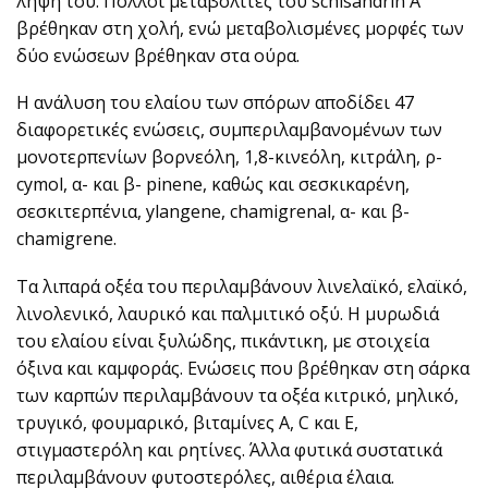
λήψη του. Πολλοί μεταβολίτες του schisandrin Α
βρέθηκαν στη χολή, ενώ μεταβολισμένες μορφές των
δύο ενώσεων βρέθηκαν στα ούρα.
H ανάλυση του ελαίου των σπόρων αποδίδει 47
διαφορετικές ενώσεις, συμπεριλαμβανομένων των
μονοτερπενίων βορνεόλη, 1,8-κινεόλη, κιτράλη, ρ-
cymol, α- και β- pinene, καθώς και σεσκικαρένη,
σεσκιτερπένια, ylangene, chamigrenal, α- και β-
chamigrene.
Τα λιπαρά οξέα του περιλαμβάνουν λινελαϊκό, ελαϊκό,
λινολενικό, λαυρικό και παλμιτικό οξύ. Η μυρωδιά
του ελαίου είναι ξυλώδης, πικάντικη, με στοιχεία
όξινα και καμφοράς. Ενώσεις που βρέθηκαν στη σάρκα
των καρπών περιλαμβάνουν τα οξέα κιτρικό, μηλικό,
τρυγικό, φουμαρικό, βιταμίνες Α, C και Ε,
στιγμαστερόλη και ρητίνες. Άλλα φυτικά συστατικά
περιλαμβάνουν φυτοστερόλες, αιθέρια έλαια.