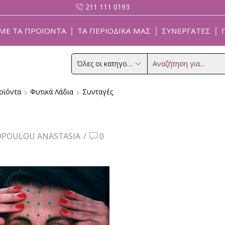
211 111 0193
ΜΕ ΤΑ ΠΡΟΪΌΝΤΑ
ΤΑ ΠΕΡΙΟΔΙΚΑ ΜΑΣ
ΣΥΝΕΡΓΆΤΕΣ
Search
input
οϊόντα
Φυτικά Λάδια
Συνταγές
POULOU ANASTASIA
/
0