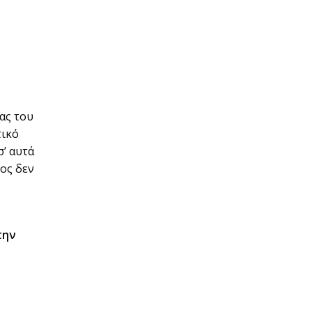
ας του
τικό
’ αυτά
τος δεν
την