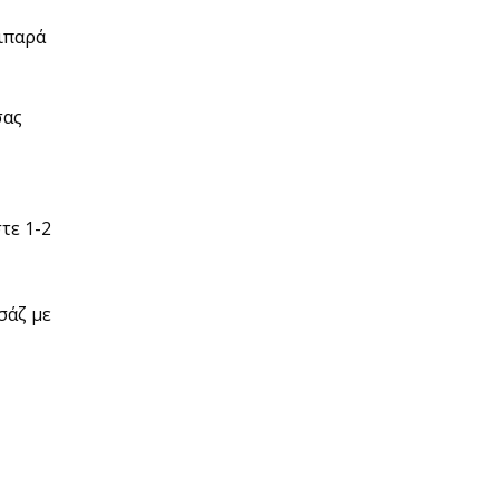
λιπαρά
σας
τε 1-2
σάζ με