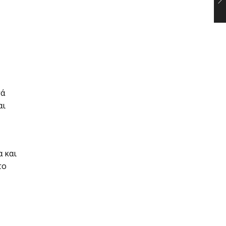
τά
αι
α και
το