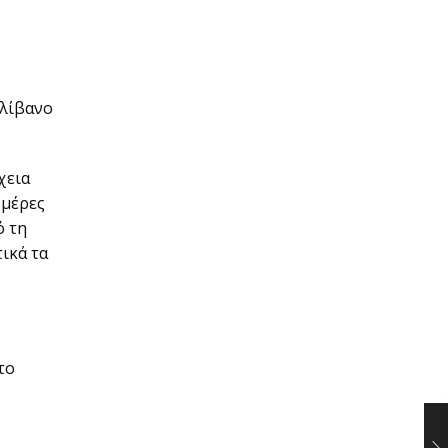
ολίβανο
χεια
 μέρες
ό τη
τικά τα
το