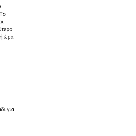
ύ
 Το
αι
ύτερο
σή ώρα
δι για