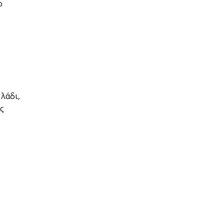
ο
λάδι,
ας