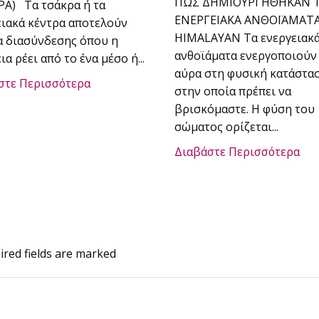
ΠΩΣ ΔΗΜΙΟΥΡΓΗΘΗΚΑΝ 
ΡΑ) Τα τσάκρα ή τα
ΕΝΕΡΓΕΙΑΚΑ ΑΝΘΟΪΑΜΑΤ
ειακά κέντρα αποτελούν
HIMALAYAN Τα ενεργειακ
α διασύνδεσης όπου η
ανθοϊάματα ενεργοποιούν
ια ρέει από το ένα μέσο ή...
αύρα στη φυσική κατάστα
στε Περισσότερα
στην οποία πρέπει να
βρισκόμαστε. Η φύση του
σώματος ορίζεται...
Διαβάστε Περισσότερα
ired fields are marked