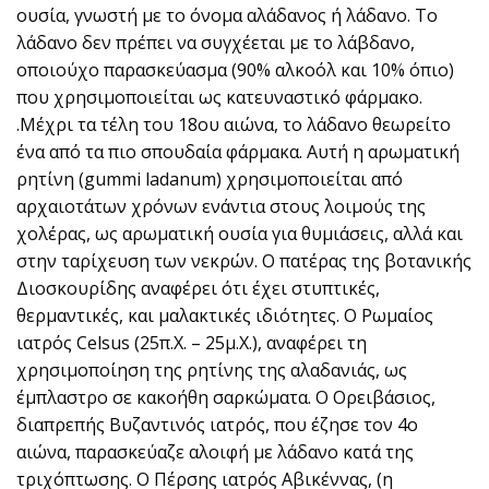
ουσία, γνωστή με το όνομα αλάδανος ή λάδανο. Το
λάδανο δεν πρέπει να συγχέεται με το λάβδανο,
οποιούχο παρασκεύασμα (90% αλκοόλ και 10% όπιο)
που χρησιμοποιείται ως κατευναστικό φάρμακο.
.Μέχρι τα τέλη του 18ου αιώνα, το λάδανο θεωρείτο
ένα από τα πιο σπουδαία φάρμακα. Αυτή η αρωματική
ρητίνη (gummi ladanum) χρησιμοποιείται από
αρχαιοτάτων χρόνων ενάντια στους λοιμούς της
χολέρας, ως αρωματική ουσία για θυμιάσεις, αλλά και
στην ταρίχευση των νεκρών. Ο πατέρας της βοτανικής
Διοσκουρίδης αναφέρει ότι έχει στυπτικές,
θερμαντικές, και μαλακτικές ιδιότητες. Ο Ρωμαίος
ιατρός Celsus (25π.Χ. – 25μ.Χ.), αναφέρει τη
χρησιμοποίηση της ρητίνης της αλαδανιάς, ως
έμπλαστρο σε κακοήθη σαρκώματα. Ο Ορειβάσιος,
διαπρεπής Βυζαντινός ιατρός, που έζησε τον 4ο
αιώνα, παρασκεύαζε αλοιφή με λάδανο κατά της
τριχόπτωσης. Ο Πέρσης ιατρός Αβικέννας, (η