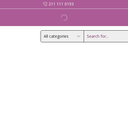
211 111 0193
Search
input