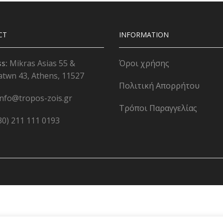
CT
INFORMATION
ss:
Mikras Asias 55 &
Όροι χρήσης
atwn 43, Athens, 11527
Πολιτική Απορρήτου
info@tropos-zois.gr
Τρόποι Παραγγελίας
30) 211 111 0193