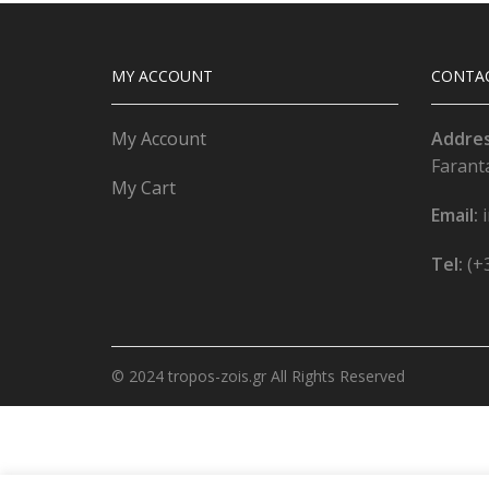
MY ACCOUNT
CONTA
My Account
Addre
Farant
My Cart
Email:
Tel:
(+
© 2024 tropos-zois.gr All Rights Reserved