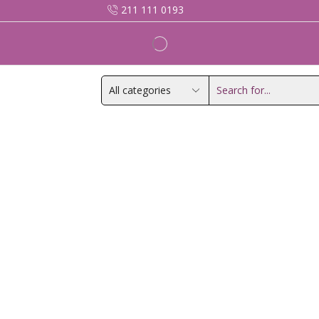
211 111 0193
Search
input