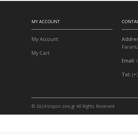
MY ACCOUNT
CONTA
My Account
Addre
Farant
My Cart
Email:
Tel:
(+
© 2024 tropos-zois.gr All Rights Reserved