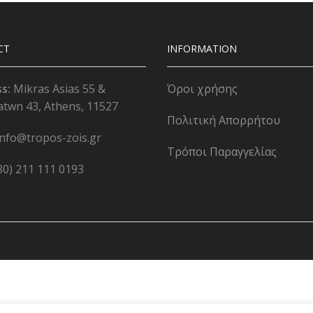
CT
INFORMATION
ss:
Mikras Asias 55 &
Όροι χρήσης
atwn 43, Athens, 11527
Πολιτική Απορρήτου
info@tropos-zois.gr
Τρόποι Παραγγελίας
30) 211 111 0193