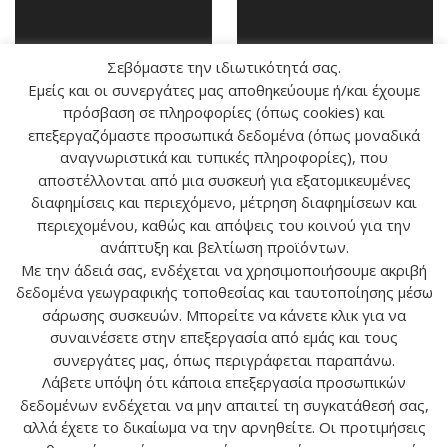
Σεβόμαστε την ιδιωτικότητά σας.
Εμείς και οι συνεργάτες μας αποθηκεύουμε ή/και έχουμε
πρόσβαση σε πληροφορίες (όπως cookies) και
επεξεργαζόμαστε προσωπικά δεδομένα (όπως μοναδικά
αναγνωριστικά και τυπικές πληροφορίες), που
αποστέλλονται από μια συσκευή για εξατομικευμένες
ΤΟ ΦΥΤΟ ΑΛΟΗ ΣΤΗ
ΑΡΩΜΑ ΚΑΙ ΑΙΘΕΡΙΑ
διαφημίσεις και περιεχόμενο, μέτρηση διαφημίσεων και
ΘΕΡΑΠΕΙΑ ΚΑΙ ΤΗΝ
ΕΛΑΙΑ
περιεχομένου, καθώς και απόψεις του κοινού για την
ΑΙΣΘΗΤΙΚΗ
ανάπτυξη και βελτίωση προϊόντων.
Με την άδειά σας, ενδέχεται να χρησιμοποιήσουμε ακριβή
δεδομένα γεωγραφικής τοποθεσίας και ταυτοποίησης μέσω
σάρωσης συσκευών. Μπορείτε να κάνετε κλικ για να
συναινέσετε στην επεξεργασία από εμάς και τους
συνεργάτες μας, όπως περιγράφεται παραπάνω.
Λάβετε υπόψη ότι κάποια επεξεργασία προσωπικών
Ο ΛΟΓΑΡΙΑΣΜΟΣ ΜΟΥ
δεδομένων ενδέχεται να μην απαιτεί τη συγκατάθεσή σας,
αλλά έχετε το δικαίωμα να την αρνηθείτε. Οι προτιμήσεις
ΕΠΙΚΟΙΝΩΝΙΑ