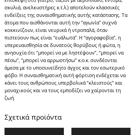
σκυλιά, ανελκυστήρες κ.τ.λ.) αποτελούν κλασσικές
ενδείξεις της συναισθηματικής αυτής κατάστασης. Τα
άτομα που αισθάνονται αυτή την “αγωνία” συχνά
κοκκινίζουν, είναι νευρικά ή ντροπαλά, όταν
πιστεύουν πως είναι “ευάλωτα”. Η “αγοραφοβία”, η
υπερευαισθησία σε δυνατούς θορύβους ή φώτα, η
ανησυχία ότι “μπορεί να με ληστέψουν”, “μπορεί να
πέσω”, “μπορεί να αρρωστήσω” κ.ο.κ. συνδέονται
άμεσα με το υποσυνείδητο άγχος και τον εσωτερικό
φόβο. Η συναισθηματική αυτή φόρτιση ενδέχεται να
κάνει τους ανθρώπους υπερβολικά “κλειστούς” και
μοναχικούς και να τους εμποδίζει να χαίρονται τη
ζωή.
Σχετικά προϊόντα