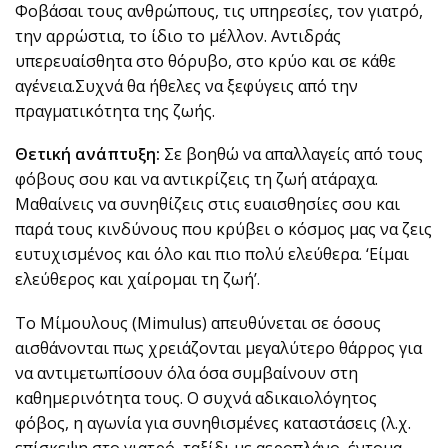
Φοβάσαι τους ανθρώπους, τις υπηρεσίες, τον γιατρό,
την αρρώστια, το ίδιο το μέλλον. Αντιδράς
υπερευαίσθητα στο θόρυβο, στο κρύο και σε κάθε
αγένεια.
Συχνά θα ήθελες να ξεφύγεις από την
πραγματικότητα της ζωής.
Θετική ανάπτυξη:
Σε βοηθώ να απαλλαγείς από τους
φόβους σου και να αντικρίζεις τη ζωή ατάραχα.
Μαθαίνεις να συνηθίζεις στις ευαισθησίες σου και
παρά τους κινδύνους που κρύβει ο κόσμος μας να ζεις
ευτυχισμένος και όλο και πιο πολύ ελεύθερα. ‘Είμαι
ελεύθερος και χαίρομαι τη ζωή’.
Το Μίμουλους (Mimulus) απευθύνεται σε όσους
αισθάνονται πως χρειάζονται μεγαλύτερο θάρρος για
να αντιμετωπίσουν όλα όσα συμβαίνουν στη
καθημερινότητα τους. Ο συχνά αδικαιολόγητος
φόβος, η αγωνία για συνηθισμένες καταστάσεις (λ.χ.
επίσκεψη στο γιατρό, ταξίδι με αεροπλάνο, έντομα,