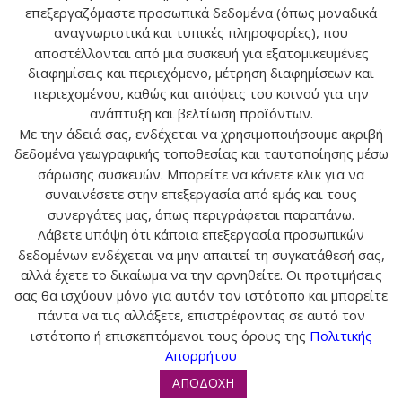
επεξεργαζόμαστε προσωπικά δεδομένα (όπως μοναδικά
ΒΑΡΟΥΣ (60 CAPS)
αναγνωριστικά και τυπικές πληροφορίες), που
αποστέλλονται από μια συσκευή για εξατομικευμένες
διαφημίσεις και περιεχόμενο, μέτρηση διαφημίσεων και
EVE CARE | ΓΙΑ ΤΗΝ
περιεχομένου, καθώς και απόψεις του κοινού για την
ΠΡΟΣΤΑΣΙΑ ΤΗΣ
ανάπτυξη και βελτίωση προϊόντων.
ΜΗΤΡΑΣ
Με την άδειά σας, ενδέχεται να χρησιμοποιήσουμε ακριβή
δεδομένα γεωγραφικής τοποθεσίας και ταυτοποίησης μέσω
σάρωσης συσκευών. Μπορείτε να κάνετε κλικ για να
συναινέσετε στην επεξεργασία από εμάς και τους
συνεργάτες μας, όπως περιγράφεται παραπάνω.
Λάβετε υπόψη ότι κάποια επεξεργασία προσωπικών
Ο ΛΟΓΑΡΙΑΣΜΟΣ ΜΟΥ
δεδομένων ενδέχεται να μην απαιτεί τη συγκατάθεσή σας,
αλλά έχετε το δικαίωμα να την αρνηθείτε. Οι προτιμήσεις
ΕΠΙΚΟΙΝΩΝΙΑ
σας θα ισχύουν μόνο για αυτόν τον ιστότοπο και μπορείτε
πάντα να τις αλλάξετε, επιστρέφοντας σε αυτό τον
ΠΛΗΡΟΦΟΡΙΕΣ
ιστότοπο ή επισκεπτόμενοι τους όρους της
Πολιτικής
Απορρήτου
ΑΠΟΔΟΧΗ