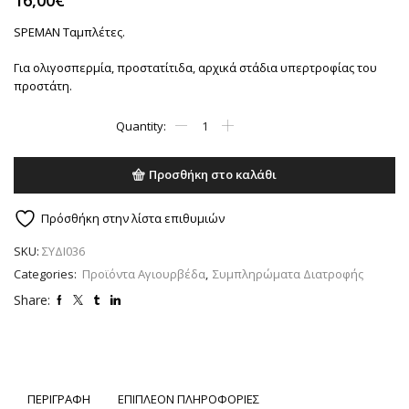
16,00
€
SPEMAN Ταμπλέτες.
Για ολιγοσπερμία, προστατίτιδα, αρχικά στάδια υπερτροφίας του
προστάτη.
SPEMAN
|
ΓΙΑ
ΤΟΝ
Προσθήκη στο καλάθι
ΠΡΟΣΤΑΤΗ
(100
TABS)
Πρόσθήκη στην λίστα επιθυμιών
ποσότητα
SKU:
ΣΥΔΙ036
Categories:
Προϊόντα Αγιουρβέδα
,
Συμπληρώματα Διατροφής
Share:
ΠΕΡΙΓΡΑΦΗ
ΕΠΙΠΛΕΟΝ ΠΛΗΡΟΦΟΡΙΕΣ