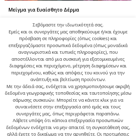
Μείγμα για Ευαίσθητο Δέρμα
Σεβόμαστε την ιδιωτικότητά σας.
Μείγμα για Ευαίσθητο Δέρμα Περιγραφή Προσθέστε από την
Εμείς και οι συνεργάτες μας αποθηκεύουμε ή/και έχουμε
συνέργεια αυτή 5 σταγόνες στην κρέμα ημέρας και νύχτας, την
πρόσβαση σε πληροφορίες (όπως cookies) και
λοσιόν καθαρισμού στην ποσότητα που θα χρησιμοποιήσετε....
επεξεργαζόμαστε προσωπικά δεδομένα (όπως μοναδικά
αναγνωριστικά και τυπικές πληροφορίες), που
αποστέλλονται από μια συσκευή για εξατομικευμένες
διαφημίσεις και περιεχόμενο, μέτρηση διαφημίσεων και
περιεχομένου, καθώς και απόψεις του κοινού για την
…
1
2
10
ανάπτυξη και βελτίωση προϊόντων.
Με την άδειά σας, ενδέχεται να χρησιμοποιήσουμε ακριβή
δεδομένα γεωγραφικής τοποθεσίας και ταυτοποίησης μέσω
σάρωσης συσκευών. Μπορείτε να κάνετε κλικ για να
συναινέσετε στην επεξεργασία από εμάς και τους
συνεργάτες μας, όπως περιγράφεται παραπάνω.
Λάβετε υπόψη ότι κάποια επεξεργασία προσωπικών
Ο ΛΟΓΑΡΙΑΣΜΟΣ ΜΟΥ
δεδομένων ενδέχεται να μην απαιτεί τη συγκατάθεσή σας,
αλλά έχετε το δικαίωμα να την αρνηθείτε. Οι προτιμήσεις