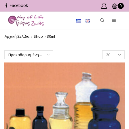
0
Αρχική Σελίδα
Shop
30ml
Products
per
page