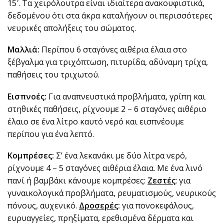
15′. Τα χειρόλουτρα είναι ιδιαίτερα ανακουφιστικά,
δεδομένου ότι στα άκρα καταλήγουν οι περισσότερες
νευρικές απολήξεις του σώματος.
Μαλλιά:
Περίπου 6 σταγόνες αιθέρια έλαια στο
ξέβγαλμα για τριχόπτωση, πιτυρίδα, αδύναμη τρίχα,
παθήσεις του τριχωτού.
Εισπνοές:
Για αναπνευστικά προβλήματα, γρίπη και
στηθικές παθήσεις, ρίχνουμε 2 – 6 σταγόνες αιθέριο
έλαιο σε ένα λίτρο καυτό νερό και εισπνέουμε
περίπου για ένα λεπτό.
Κομπρέσες:
Σ’ ένα λεκανάκι με δύο λίτρα νερό,
ρίχνουμε 4 – 5 σταγόνες αιθέρια έλαια. Με ένα λινό
πανί ή βαμβάκι κάνουμε κομπρέσες:
Ζεστές
: για
γυναικολογικά προβλήματα, ρευματισμούς, νευρικούς
πόνους, αυχενικό.
Δροσερές
:
για πονοκεφάλους,
ευρυαγγείες, πρηξίματα, ερεθισμένα δέρματα και