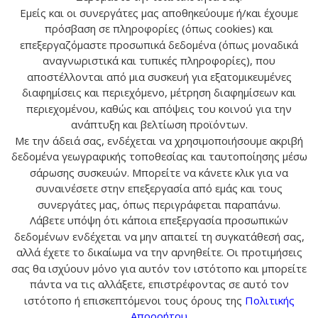
Εμείς και οι συνεργάτες μας αποθηκεύουμε ή/και έχουμε
πρόσβαση σε πληροφορίες (όπως cookies) και
επεξεργαζόμαστε προσωπικά δεδομένα (όπως μοναδικά
αναγνωριστικά και τυπικές πληροφορίες), που
αποστέλλονται από μια συσκευή για εξατομικευμένες
Αναζήτηση
διαφημίσεις και περιεχόμενο, μέτρηση διαφημίσεων και
περιεχομένου, καθώς και απόψεις του κοινού για την
ανάπτυξη και βελτίωση προϊόντων.
ΑΝΑΖ
Με την άδειά σας, ενδέχεται να χρησιμοποιήσουμε ακριβή
δεδομένα γεωγραφικής τοποθεσίας και ταυτοποίησης μέσω
σάρωσης συσκευών. Μπορείτε να κάνετε κλικ για να
συναινέσετε στην επεξεργασία από εμάς και τους
συνεργάτες μας, όπως περιγράφεται παραπάνω.
Λάβετε υπόψη ότι κάποια επεξεργασία προσωπικών
Ο ΛΟΓΑΡΙΑΣΜΟΣ ΜΟΥ
δεδομένων ενδέχεται να μην απαιτεί τη συγκατάθεσή σας,
αλλά έχετε το δικαίωμα να την αρνηθείτε. Οι προτιμήσεις
ΕΠΙΚΟΙΝΩΝΙΑ
σας θα ισχύουν μόνο για αυτόν τον ιστότοπο και μπορείτε
πάντα να τις αλλάξετε, επιστρέφοντας σε αυτό τον
ΠΛΗΡΟΦΟΡΙΕΣ
ιστότοπο ή επισκεπτόμενοι τους όρους της
Πολιτικής
Απορρήτου