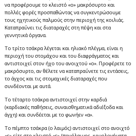
να προφέρουμε το κλειστό «ο» μακρόσυρτο και
πολλές φορές προσπαθώντας να συγκεντρώσουμε
τους ηχητικούς παλμούς στην περιοχή της κοιλιάς.
Καταπραΰνει τις διαταραχές στη πέψη και στα
γεννητικά όργανα.
Το τρίτο τσάκρα λέγεται και ηλιακό πλέγμα, είναι η
περιοχή του στομάχου και του διαφράγματος και
αντιστοιχεί στον ήχο του ανοιχτού «ο». Προφέρετε το
μακρόσυρτο, αν θέλετε να καταπραΰνετε τις εντάσεις,
το άγχος και τις στομαχικές διαταραχές που
συνδέονται με αυτά.
Το τέταρτο τσάκρα αντιστοιχεί στην καρδιά
(καρδιακές παθήσεις, συναισθηματικά αδιέξοδα και
άγχη) και συνδέεται με το φωνήεν «α».
Το πέμπτο τσάκρα (ο λαιμός) αντιστοιχεί στο ανοιχτό
«ε» είτε στο κλειστό «ε» (πονόλαιμος, κρυολογήματα