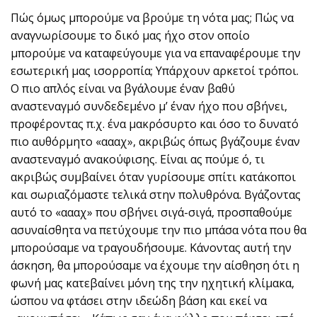
Πώς όμως μπορούμε να βρούμε τη νότα μας; Πώς να
αναγνωρίσουμε το δικό μας ήχο στον οποίο
μπορούμε να καταφεύγουμε για να επαναφέρουμε την
εσωτερική μας ισορροπία; Υπάρχουν αρκετοί τρόποι.
Ο πιο απλός είναι να βγάλουμε έναν βαθύ
αναστεναγμό συνδεδεμένο μ’ έναν ήχο που σβήνει,
προφέροντας π.χ. ένα μακρόσυρτο και όσο το δυνατό
πιο αυθόρμητο «αααχ», ακριβώς όπως βγάζουμε έναν
αναστεναγμό ανακούφισης. Είναι ας πούμε ό, τι
ακριβώς συμβαίνει όταν γυρίσουμε σπίτι κατάκοποι
και σωριαζόμαστε τελικά στην πολυθρόνα. Βγάζοντας
αυτό το «αααχ» που σβήνει σιγά-σιγά, προσπαθούμε
ασυναίσθητα να πετύχουμε την πιο μπάσα νότα που θα
μπορούσαμε να τραγουδήσουμε. Κάνοντας αυτή την
άσκηση, θα μπορούσαμε να έχουμε την αίσθηση ότι η
φωνή μας κατεβαίνει μόνη της την ηχητική κλίμακα,
ώσπου να φτάσει στην ιδεώδη βάση και εκεί να