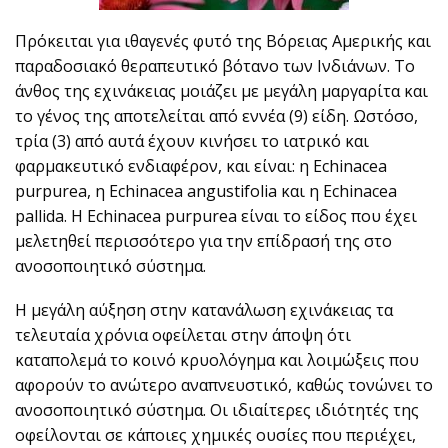
Πρόκειται για ιθαγενές φυτό της Βόρειας Αμερικής και
παραδοσιακό θεραπευτικό βότανο των Ινδιάνων. Το
άνθος της εχινάκειας μοιάζει με μεγάλη μαργαρίτα και
το γένος της αποτελείται από εννέα (9) είδη. Ωστόσο,
τρία (3) από αυτά έχουν κινήσει το ιατρικό και
φαρμακευτικό ενδιαφέρον, και είναι: η Echinacea
purpurea, η Echinacea angustifolia και η Echinacea
pallida. Η Echinacea purpurea είναι το είδος που έχει
μελετηθεί περισσότερο για την επίδρασή της στο
ανοσοποιητικό σύστημα.
Η μεγάλη αύξηση στην κατανάλωση εχινάκειας τα
τελευταία χρόνια οφείλεται στην άποψη ότι
καταπολεμά το κοινό κρυολόγημα και λοιμώξεις που
αφορούν το ανώτερο αναπνευστικό, καθώς τονώνει το
ανοσοποιητικό σύστημα. Οι ιδιαίτερες ιδιότητές της
οφείλονται σε κάποιες χημικές ουσίες που περιέχει,