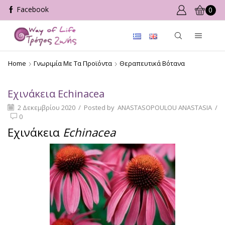
0
Home
Γνωριμία Με Τα Προϊόντα
Θεραπευτικά Βότανα
Eχινάκεια Echinacea
2 Δεκεμβρίου 2020
/
Posted by
ANASTASOPOULOU ANASTASIA
/
0
Eχινάκεια
Echinacea